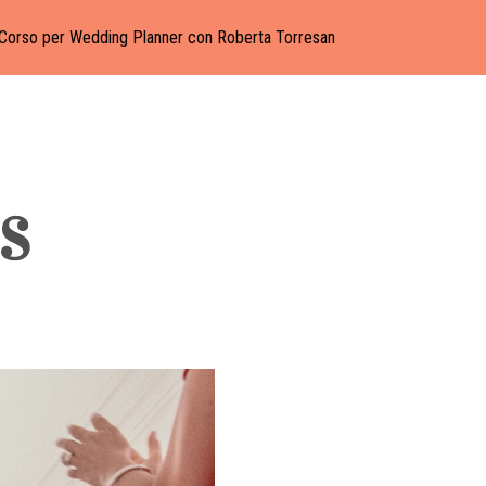
Corso per Wedding Planner con Roberta Torresan
S