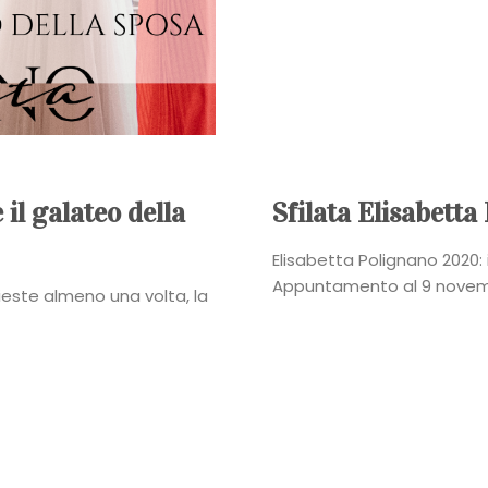
Power
Roberta
Torresan
Meet
il galateo della
Sfilata Elisabett
The
Elisabetta Polignano 2020:
Appuntamento al 9 novembr
ieste almeno una volta, la
Planner
La
Casa