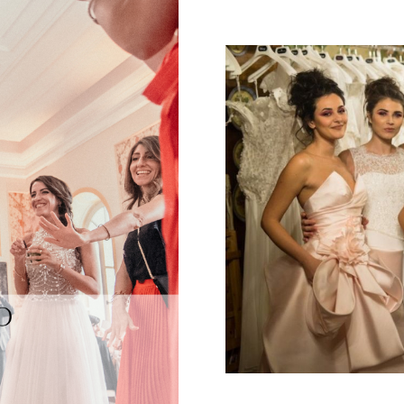
Galateo
Tendenze
Location
Abiti
Sposa
Flower