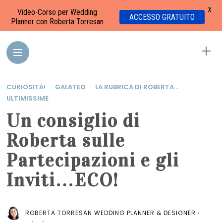
X
Video-Corso per Wedding
ACCESSO GRATUITO
Planner con Roberta Torresan
CURIOSITÀ!
GALATEO
LA RUBRICA DI ROBERTA...
ULTIMISSIME
Un consiglio di
Roberta sulle
Partecipazioni e gli
Inviti…ECO!
ROBERTA TORRESAN WEDDING PLANNER & DESIGNER