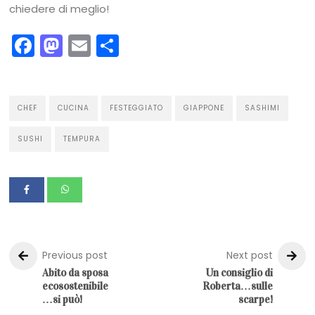
chiedere di meglio!
Facebook
Mastodon
Email
Condividi
CHEF
CUCINA
FESTEGGIATO
GIAPPONE
SASHIMI
SUSHI
TEMPURA
Previous post
Next post
Abito da sposa
Un consiglio di
ecosostenibile
Roberta…sulle
…si può!
scarpe!