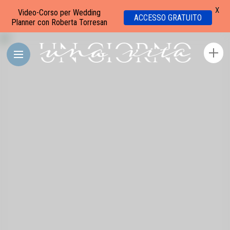
X
Video-Corso per Wedding
ACCESSO GRATUITO
Planner con Roberta Torresan