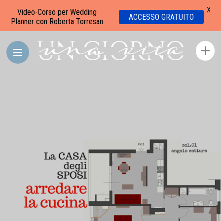
X
Video-Corso per Wedding
ACCESSO GRATUITO
Planner con Roberta Torresan