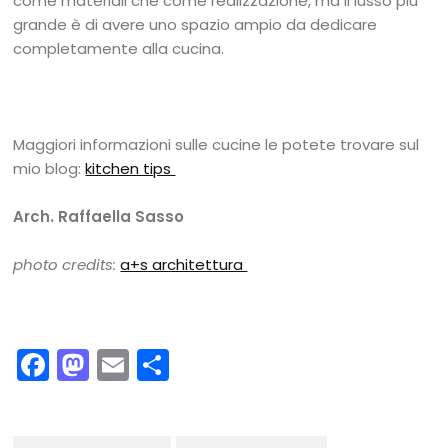
come materiali che come realizzazione, ma il lusso più
grande è di avere uno spazio ampio da dedicare
completamente alla cucina.
Maggiori informazioni sulle cucine le potete trovare sul
mio blog:
kitchen tips
Arch. Raffaella Sasso
photo credits:
a+s architettura
Facebook
Mastodon
Email
Condividi