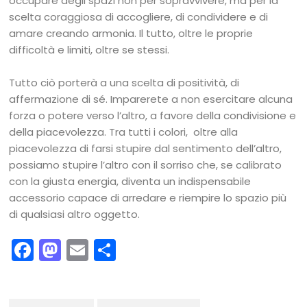
occupare degli spazi non per sopravvivere, ma per la
scelta coraggiosa di accogliere, di condividere e di
amare creando armonia. Il tutto, oltre le proprie
difficoltà e limiti, oltre se stessi.
Tutto ciò porterà a una scelta di positività, di
affermazione di sé. Imparerete a non esercitare alcuna
forza o potere verso l’altro, a favore della condivisione e
della piacevolezza. Tra tutti i colori, oltre alla
piacevolezza di farsi stupire dal sentimento dell’altro,
possiamo stupire l’altro con il sorriso che, se calibrato
con la giusta energia, diventa un indispensabile
accessorio capace di arredare e riempire lo spazio più
di qualsiasi altro oggetto.
Facebook
Mastodon
Email
Condividi