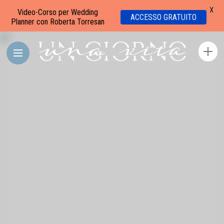
X
Video-Corso per Wedding
ACCESSO GRATUITO
Planner con Roberta Torresan