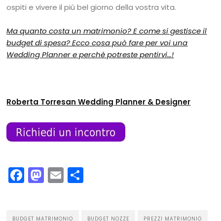
ospiti e vivere il più bel giorno della vostra vita.
Ma quanto costa un matrimonio? E come si gestisce il
budget di spesa? Ecco cosa può fare per voi una
Wedding Planner e perchè potreste pentirvi…!
Roberta Torresan Wedding Planner & Designer
Facebook
Mastodon
Email
Condividi
BUDGET MATRIMONIO
BUDGET NOZZE
PREZZI MATRIMONIO