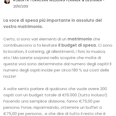
ROBERTA TORRESAN WEDDING PLANNER & DESIGNER
21/10/2013
La voce di spesa più importante in assoluto del
vostro matrimonio.
Certo, ci sono vari elementi di un
matrimonio
che
contribuiscono a fa lievitare
il budget di spesa.
Ci sono
la location, il catering, gli allestimenti, i fiori, la musica,
etc.! Ma sarete sorpresi nello scoprire che molte di
queste voci sono determinate dal numero degli ospiti! Il
numero degli ospiti incide per circa l’80 % sui costi delle
nozze!
A volte sento parlare di qualcuno che vuole avere 200
ospiti con un budget totale di €15.000 (tutto incluso!).
Facendo una semplice divisione, fanno €75,00 per
persona. Forse, risparmiando, otterrete un buffet a
€75,00 per persona… e che dire di tutto il resto che è