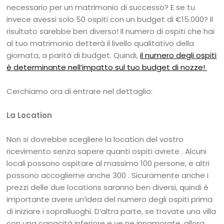
necessario per un matrimonio di successo? E se tu
invece avessi solo 50 ospiti con un budget di €15.000? Il
risultato sarebbe ben diverso! Il numero di ospiti che hai
al tuo matrimonio detterà il livello qualitativo della
giornata, a parità di budget. Quindi,
il numero degli ospiti
è determinante nell’impatto sul tuo budget di nozze!
Cerchiamo ora di entrare nel dettaglio:
La Location
Non si dovrebbe scegliere la location del vostro
ricevimento senza sapere quanti ospiti avrete . Alcuni
locali possono ospitare al massimo 100 persone, e altri
possono accoglierne anche 300 . Sicuramente anche i
prezzi delle due locations saranno ben diversi, quindi è
importante avere un’idea del numero degli ospiti prima
di iniziare i sopralluoghi. D’altra parte, se trovate una villa
con una capacità inferiore e ve ne innamorate, allora