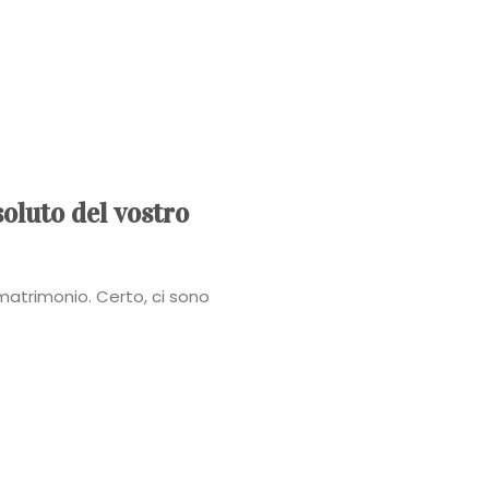
Power
Roberta
Torresan
Meet
oluto del vostro
The
matrimonio. Certo, ci sono
Planner
La
Casa