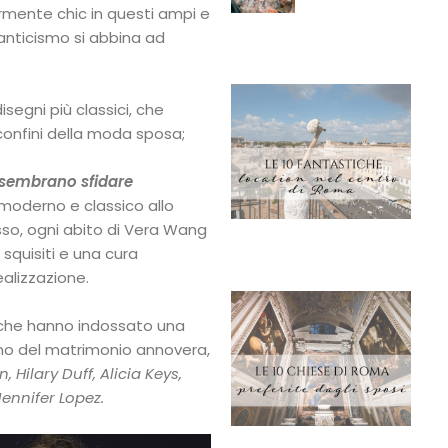
larmente chic in questi ampi e
manticismo si abbina ad
segni più classici, che
onfini della moda sposa;
 sembrano sfidare
moderno e classico allo
so, ogni abito di Vera Wang
 squisiti e una cura
alizzazione.
 che hanno indossato una
rno del matrimonio annovera,
 Hilary Duff, Alicia Keys,
ennifer Lopez.