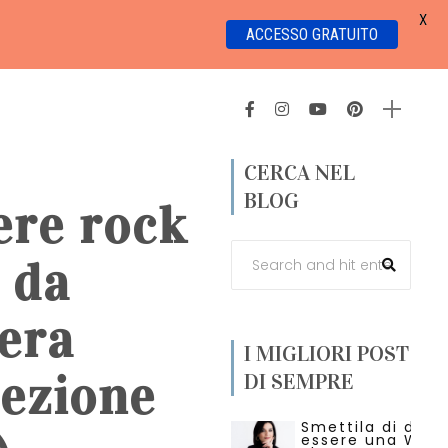
X
ACCESSO GRATUITO
CERCA NEL
BLOG
ere rock
i da
era
I MIGLIORI POST
lezione
DI SEMPRE
Smettila di dire 
essere una Wed