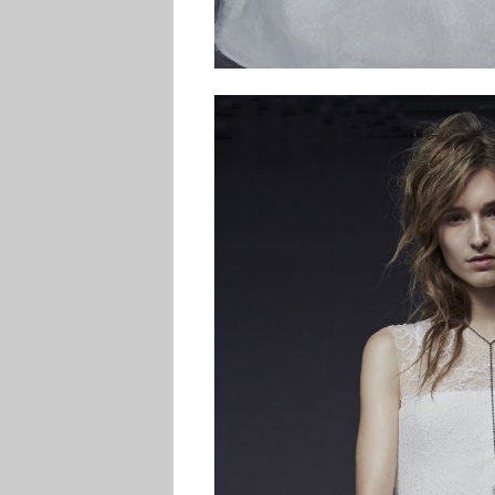
Casa
degli
Sposi
Contatti
Search