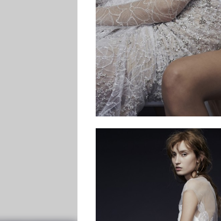
Galateo
Tendenze
Location
Abiti