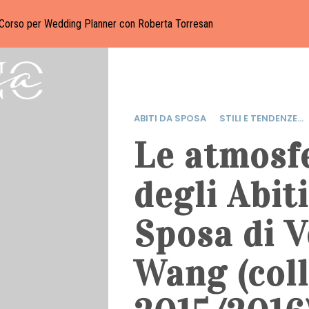
Corso per Wedding Planner con Roberta Torresan
ABITI DA SPOSA
STILI E TENDENZE...
Le atmosf
degli Abit
Sposa di V
Wang (col