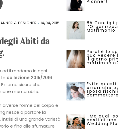
)
Planner!
85 Consigli per
ANNER & DESIGNER
14/04/2015
l’Organizzazione
Matrimonio
egli Abiti da
g.
Perchè lo sposo
può vedere la s
il giorno prima d
matrimonio?
o ed il moderno in ogni
sta
collezione 2015/2016
Evita questi 29
 E siamo sicure che
errori che ogni
ezione memorabile.
sposa rischia di
commettere.
n diverse forme del corpo e
ng riesce a portare la
…Ma quali sono i
 intrisi di una grande varietà
costi di una
Wedding Planne
vorio e fino alle sfumature