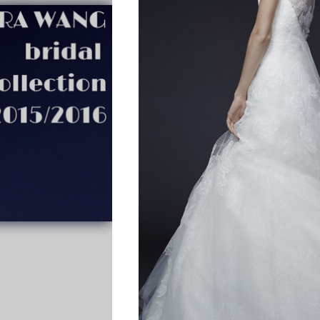
Sposa
Flower
Power
Roberta
Torresan
Meet
The
Planner
La