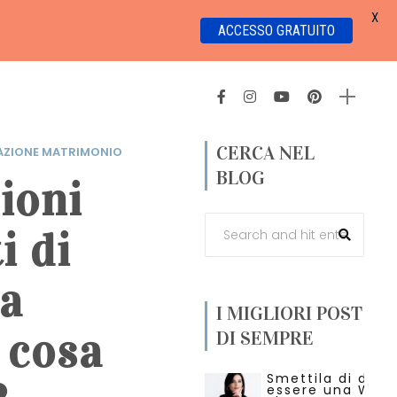
X
ACCESSO GRATUITO
CERCA NEL
AZIONE MATRIMONIO
BLOG
ioni
i di
sa
I MIGLIORI POST
 cosa
DI SEMPRE
Smettila di dire 
essere una Wed