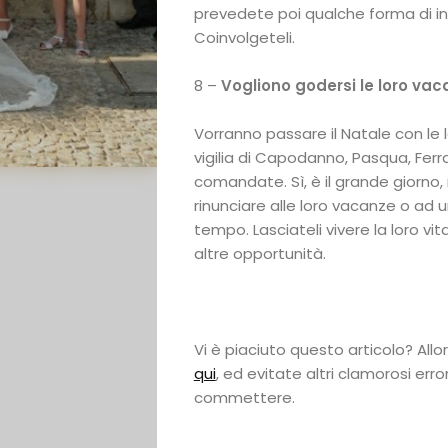
Casa
prevedete poi qualche forma di i
Coinvolgeteli.
degli
8 –
Vogliono godersi le loro va
Sposi
Vorranno passare il Natale con le l
vigilia di Capodanno, Pasqua, Ferr
Contatti
comandate. Sì, è il grande giorno,
rinunciare alle loro vacanze o a
tempo. Lasciateli vivere la loro vit
altre opportunità.
Search
Vi è piaciuto questo articolo? Allo
qui
, ed evitate altri clamorosi erro
commettere.