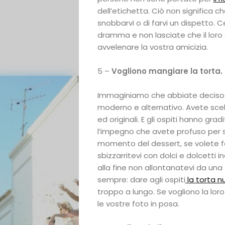
dell’etichetta. Ciò non significa 
snobbarvi o di farvi un dispetto. 
dramma e non lasciate che il lo
avvelenare la vostra amicizia.
5 –
Vogliono mangiare la torta.
Immaginiamo che abbiate deciso 
moderno e alternativo. Avete sce
Galateo
ed originali. E gli ospiti hanno grad
l’impegno che avete profuso per stu
momento del dessert, se volete fa
Tendenze
sbizzarritevi con dolci e dolcetti in
alla fine non allontanatevi da una
Location
sempre: dare agli ospiti
la torta nu
troppo a lungo. Se vogliono la loro
Abiti
le vostre foto in posa.