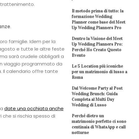
ntrattenimento.
Il metodo prima di tutto: la
formazione Wedding
Planner come base del Meet
canze
.
Up Wedding Planners Pro
Dentro la Visione del Meet
oro famiglie. Idem per la
Up Wedding Planners Pro:
agosto e tutte le altre feste
Perché Ho Creato Questo
Evento
 ma sarà crudele obbligarli a
d un viaggio programmato da
Le 5 Location più iconiche
a. Il calendario offre tante
per un matrimonio di lusso a
Roma
Dal Welcome Party al Post
Wedding Brunch: Guida
Completa al Multi Day
Wedding di Lusso
ra
date una occhiata anche
ri che si rischia spesso di
Perché dietro un
matrimonio perfetto ci sono
centinaia di WhatsApp e call
notturne