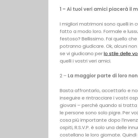
1 – Ai tuoi veri amici piacerà il
I migliori matrimoni sono quelli in
fatto a modo loro. Formale e lus
festoso? Bellissimo. Fai quello che v
potranno giudicare. Ok, alcuni non
se vi giudicano per
lo stile delle 
quelli i vostri veri amici.
2 –
La maggior parte di loro non
Basta affrontarlo, accettarlo e no
inseguire e rintracciare i vostri os
giovani – perché quando si tratta
le persone sono solo pigre. Per voi
cosa più importante dopo l’invenzi
ospiti, R.S.V.P. è solo una delle i
costellano le loro giornate. Quind