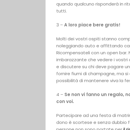
quando qualcuno risponderà in ri
tutti.
3 –
A loro piace bere gratis!
Molti dei vostri ospiti stanno comp
noleggiando auto e affittando ca
Ricompensateli con un open bar. N
imbarazzante che vedere i vostri osp
e discutere su chi deve pagare un
fornire fiumi di champagne, ma si
possibilità di mantenere viva la fe
4 –
Se non vi fanno un regalo, n
con voi.
Partecipare ad una festa di mat
dono è scortese e senza dubbio f
persone non sono portate per
il 