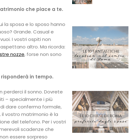
 matrimonio che piace a te.
 cui la sposa e lo sposo hanno
suoso? Grande. Casual e
uoi. I vostri ospiti non
 aspettano altro. Ma ricorda:
vostre nozze
, forse non sono
 risponderà in tempo.
n perderci il sonno. Dovrete
piti – specialmente i più
 di dare conferma formale,
, il vostro matrimonio è la
one del telefono. Per i vostri
nnumerevoli scadenze che
i non essere sorpreso