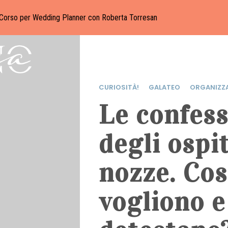
Corso per Wedding Planner con Roberta Torresan
CURIOSITÀ!
GALATEO
ORGANIZZ
Le confess
degli ospit
nozze. Co
vogliono e