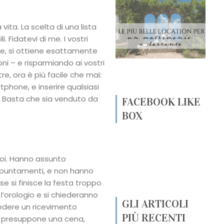
 vita. La scelta di una lista
i. Fidatevi di me. I vostri
zze, si ottiene esattamente
ni – e risparmiando ai vostri
tre, ora è più facile che mai:
rtphone, e inserire qualsiasi
i. Basta che sia venduto da
FACEBOOK LIKE
BOX
voi. Hanno assunto
ppuntamenti, e non hanno
 se si finisce la festa troppo
’orologio e si chiederanno
GLI ARTICOLI
edere un ricevimento
PIÙ RECENTI
io presuppone una cena,