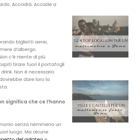
tardo. Accadrà. Accade a
rando biglietti aerei,
mere d’albergo.
on c’è niente di più
iti tirare fuori il portafogli
 drink. Non è necessario
 dovrebbe dare loro la
sta.
on significa che ce l’hanno
rimonio senza nemmeno un
uori luogo. Ma alcune
rispetto del galateo
e