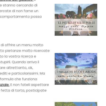
che stanno cercando di
Cercate di non farne un
ro comportamento possa
di offrire un menu molto
lto pietanze molto ricercate
ito la vostra ricerca e
pirli. Quando arriva il
re altrettanto, ok,
editi e particolarissimi. Ma
 formula che funziona
ziale.
E non fateli aspettare
 fetta di torta, posticipate