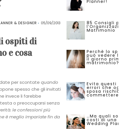
?
Planner!
85 Consigli per
ANNER & DESIGNER
05/09/2013
l’Organizzazione
Matrimonio
 ospiti di
no e cosa
Perchè lo sposo
può vedere la s
il giorno prima d
matrimonio?
date per scontate
quando
Evita questi 29
errori che ogni
uppone spesso che gli invitati
sposa rischia di
commettere.
che invece li farebbe
la testa o preoccuparsi senza
erità:
le confessioni più
…Ma quali sono i
che è meglio impariate fin da
costi di una
Wedding Planne