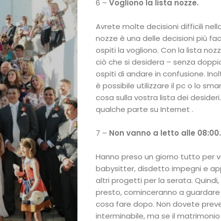
Sposa
6 –
Vogliono la lista nozze.
Flower
Avrete molte decisioni difficili nella
nozze è una delle decisioni più facil
Power
ospiti la vogliono. Con la lista no
ciò che si desidera – senza doppio
ospiti di andare in confusione. Inol
Roberta
è possibile utilizzare il pc o lo sma
cosa sulla vostra lista dei desider
Torresan
qualche parte su Internet .
Meet
7 –
Non vanno a letto alle 08:00.
The
Hanno preso un giorno tutto per 
babysitter, disdetto impegni e a
Planner
altri progetti per la serata. Quindi,
presto, cominceranno a guardare l
La
cosa fare dopo. Non dovete prev
interminabile, ma se il matrimon