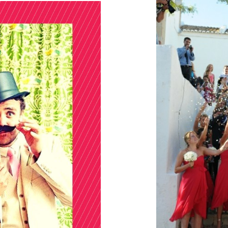
Galateo
Tendenze
Location
Abiti
Sposa
Flower