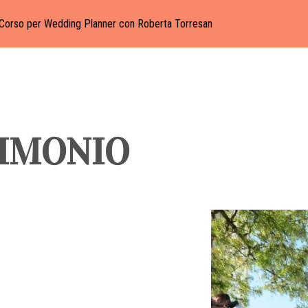
Corso per Wedding Planner con Roberta Torresan
IMONIO