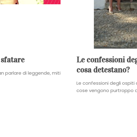
Power
Roberta
Torresan
Meet
 sfatare
Le confessioni deg
cosa detestano?
The
an parlare di leggende, miti
Le confessioni degli ospit
Planner
cose vengono purtroppo d
La
Casa