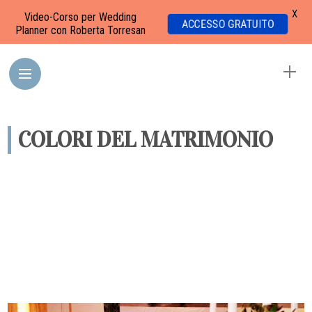
X
Video-Corso per Wedding
ACCESSO GRATUITO
Planner con Roberta Torresan
COLORI DEL MATRIMONIO