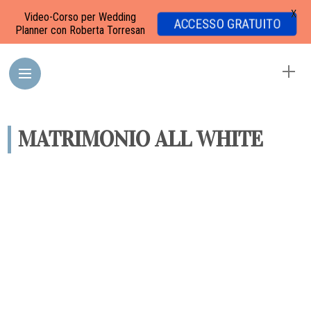
X
Video-Corso per Wedding
ACCESSO GRATUITO
Planner con Roberta Torresan
MATRIMONIO ALL WHITE