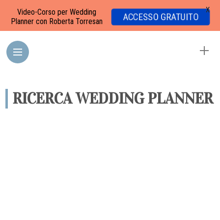
X
Video-Corso per Wedding
ACCESSO GRATUITO
Planner con Roberta Torresan
RICERCA WEDDING PLANNER